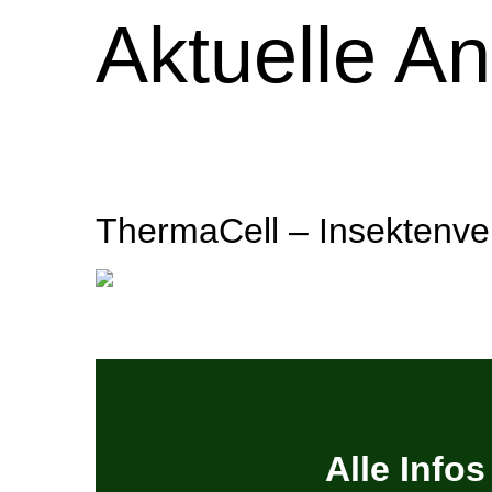
Aktuelle A
ThermaCell – Insektenver
Alle Info