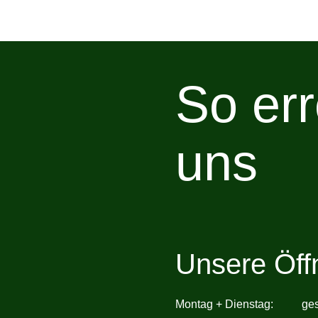
So err
uns
Unsere Öff
Montag + Dienstag: ges